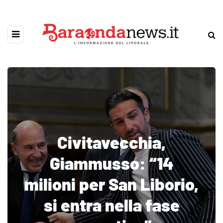
Civitavecchia,
Giammusso: “14
milioni per San Liborio,
si entra nella fase