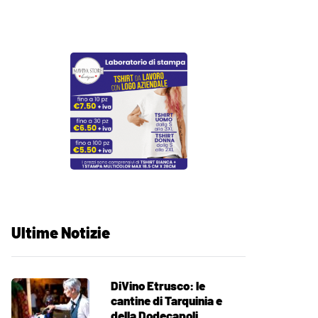
Ultime Notizie
DiVino Etrusco: le
cantine di Tarquinia e
della Dodecapoli