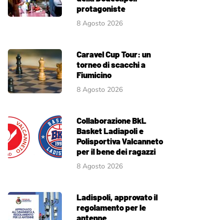
protagoniste
8 Agosto 2026
Caravel Cup Tour: un
torneo di scacchi a
Fiumicino
8 Agosto 2026
Collaborazione BkL
Basket Ladiapoli e
Polisportiva Valcanneto
per il bene dei ragazzi
8 Agosto 2026
Ladispoli, approvato il
regolamento per le
antenne