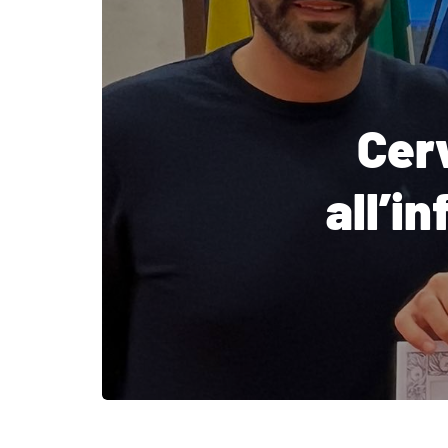
Cerv
all’i