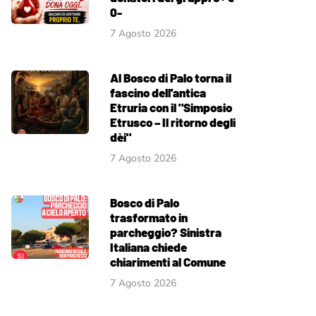
0-
7 Agosto 2026
Al Bosco di Palo torna il
fascino dell'antica
Etruria con il "Simposio
Etrusco – Il ritorno degli
dèi"
7 Agosto 2026
Bosco di Palo
trasformato in
parcheggio? Sinistra
Italiana chiede
chiarimenti al Comune
7 Agosto 2026