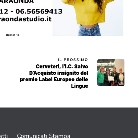
IL PROSSIMO
Cerveteri, l’I.C. Salvo
D’Acquisto insignito del
premio Label Europeo delle
Lingue
tti
Comunicati Stampa