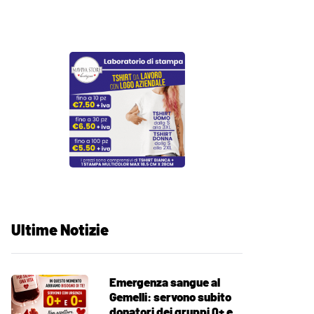
Ultime Notizie
Emergenza sangue al
Gemelli: servono subito
donatori dei gruppi 0+ e