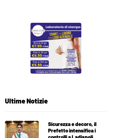
Ultime Notizie
Sicurezza e decoro, il
Prefetto intensifica i
controlli a Ladispoli