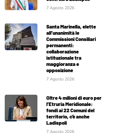
7 Agosto 2026
Santa Marinella, elette
all’unanimità le
Commissioni Consiliari
permanenti:
collaborazione
istituzionale tra
maggioranza e
opposizione
7 Agosto 2026
Oltre 4 milioni di euro per
l’Etruria Meridionale:
fondi ai 22 Comuni del
territorio, c’è anche
Ladispoli
7 Agosto 2026