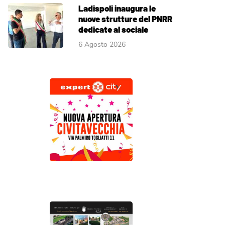
Ladispoli inaugura le
nuove strutture del PNRR
dedicate al sociale
6 Agosto 2026