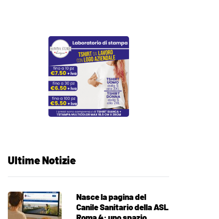
Ultime Notizie
Nasce la pagina del
Canile Sanitario della ASL
Roma 4: uno spazio