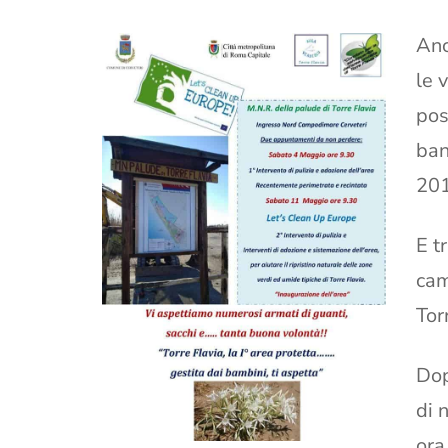
Anc
le 
pos
ban
201
E t
cam
Tor
Dop
di 
ora 