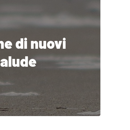
ne di nuovi
palude