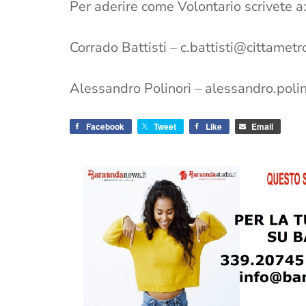
Per aderire come Volontario scrivete a
Corrado Battisti –
c.battisti@cittametro
Alessandro Polinori –
alessandro.polin
Facebook
Tweet
Like
Email