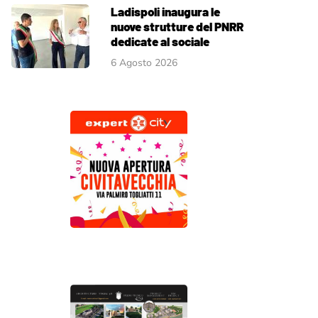
Ladispoli inaugura le
nuove strutture del PNRR
dedicate al sociale
6 Agosto 2026