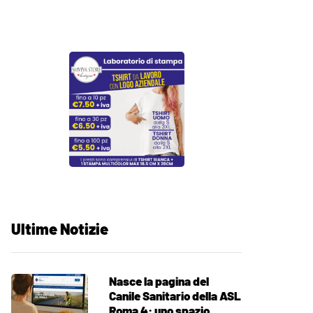
Ultime Notizie
Nasce la pagina del
Canile Sanitario della ASL
Roma 4: uno spazio