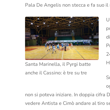
Pala De Angelis non stecca e fa suo il
U
p
d
P
2
H
Santa Marinella, il Pyrgi batte
anche il Cassino: è tre su tre
S
o
non si poteva iniziare. In doppia cifra
vedere Antista e Cimò andare al tiro se