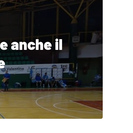
te anche il
e