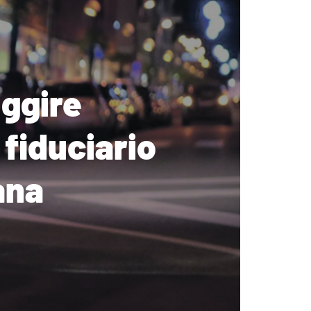
uggire
 fiduciario
ana