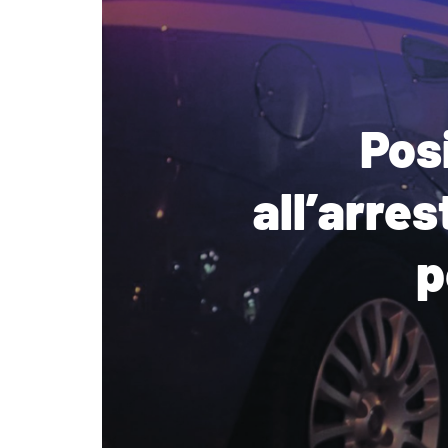
Posi
all’arres
p