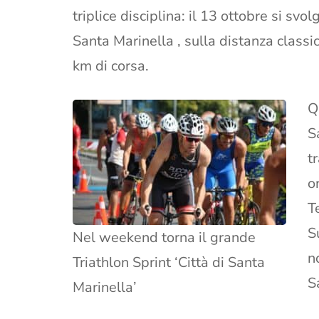
triplice disciplina: il 13 ottobre si svo
Santa Marinella , sulla distanza classi
km di corsa.
Q
S
t
o
T
S
Nel weekend torna il grande
n
Triathlon Sprint ‘Città di Santa
S
Marinella’