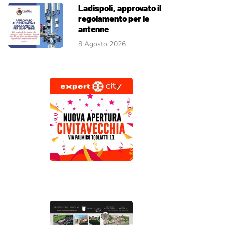
Ladispoli, approvato il
regolamento per le
antenne
8 Agosto 2026