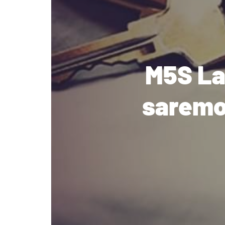
M5S La
saremo