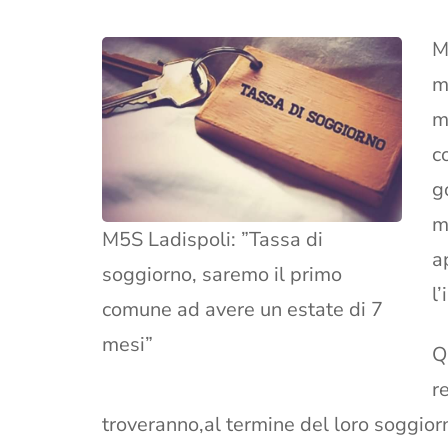
M
m
m
c
g
m
M5S Ladispoli: ”Tassa di
a
soggiorno, saremo il primo
l
comune ad avere un estate di 7
mesi”
Q
r
troveranno,al termine del loro soggior