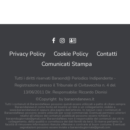
Privacy Policy
Cookie Policy
Contatti
Comunicati Stampa
Tutti i diritti riservati Baraond@ Periodico Indipendente -
Registrazione presso il Tribunale di Civitavecchia n. 4 del
13/06/2011 Dir. Responsabile: Riccardo Dionisi
©Copyright by baraondanews.it
Tutti i contenuti di BaraondaNews possono quindi essere utilizzati a patto di citare sempre
Baraondanews.it come fonte ed inserire un link o un collegamento visibile a
www.baraondanews.it oppure alla pagina dell'articolo. In nessun caso i contenuti di
BaraondaNews possono essere utilizzati per scopi commerciali. Eventuali permessi ulteriori
relativi all'utilizzo dei contenuti pubblicati possono essere richiesti a
baraonda.giornale@gmail.com
BaraondaNews non è responsabile dei contenuti dei siti in
collegamento, della qualità o correttezza dei dati forniti da terzi. Si riserva pertanto la
facoltà di rimuovere informazioni ritenute offensive o contrarie al buon costume. Eventuali
segnalazioni possono essere inviate a
baraonda.giornale@gmail.com