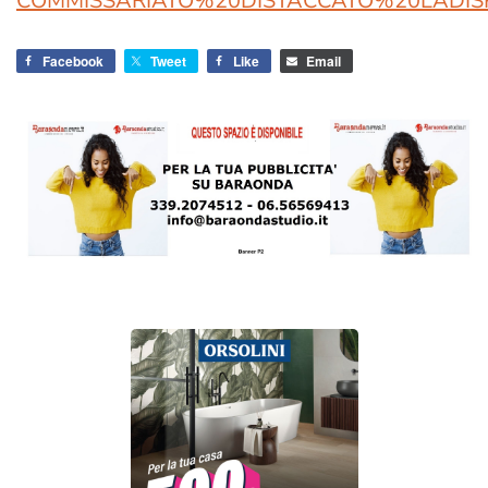
COMMISSARIATO%20DISTACCATO%20LADISP
Facebook
Tweet
Like
Email