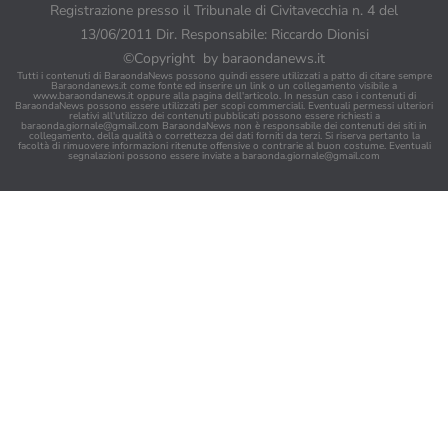
Registrazione presso il Tribunale di Civitavecchia n. 4 del
13/06/2011 Dir. Responsabile: Riccardo Dionisi
©Copyright by baraondanews.it
Tutti i contenuti di BaraondaNews possono quindi essere utilizzati a patto di citare sempre
Baraondanews.it come fonte ed inserire un link o un collegamento visibile a
www.baraondanews.it oppure alla pagina dell'articolo. In nessun caso i contenuti di
BaraondaNews possono essere utilizzati per scopi commerciali. Eventuali permessi ulteriori
relativi all'utilizzo dei contenuti pubblicati possono essere richiesti a
baraonda.giornale@gmail.com
BaraondaNews non è responsabile dei contenuti dei siti in
collegamento, della qualità o correttezza dei dati forniti da terzi. Si riserva pertanto la
facoltà di rimuovere informazioni ritenute offensive o contrarie al buon costume. Eventuali
segnalazioni possono essere inviate a
baraonda.giornale@gmail.com