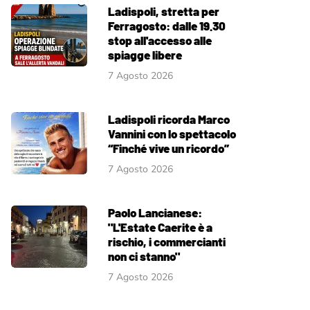
Ladispoli, stretta per
Ferragosto: dalle 19.30
stop all'accesso alle
spiagge libere
7 Agosto 2026
Ladispoli ricorda Marco
Vannini con lo spettacolo
“Finché vive un ricordo”
7 Agosto 2026
Paolo Lancianese:
"L'Estate Caerite è a
rischio, i commercianti
non ci stanno"
7 Agosto 2026