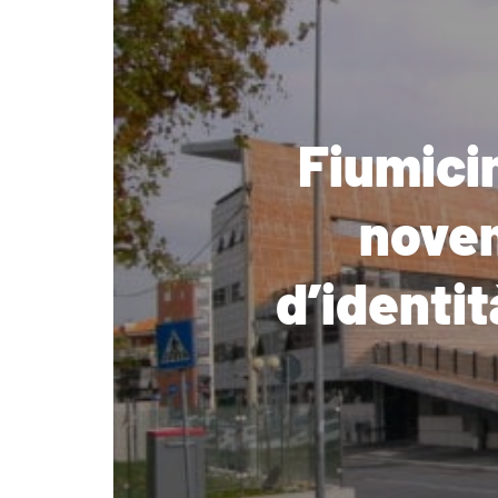
Fiumicin
novem
d’identit