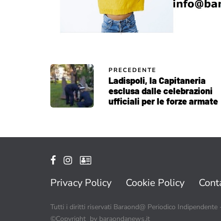
PRECEDENTE
Ladispoli, la Capitaneria
esclusa dalle celebrazioni
ufficiali per le forze armate
Privacy Policy
Cookie Policy
Conta
Tutti i diritti riservati Baraond@ Periodico Indipendente
©Copyright by baraondanews.it