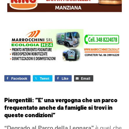
Facebook
Tweet
Like
Email
Piergentili: ”E’ una vergogna che un parco
frequentato anche da famiglie si trovi in
queste condizioni”
“Degrado al Parco della Legnara”
è quel che