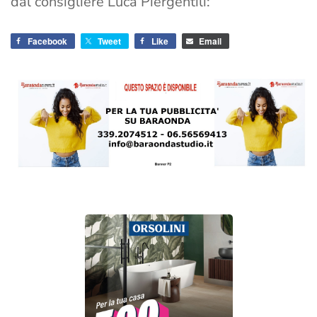
dal consigliere Luca Piergentili:
Facebook
Tweet
Like
Email