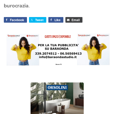
burocrazia
.
Facebook
Tweet
Like
Email