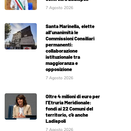
7 Agosto 2026
Santa Marinella, elette
all’unanimità le
Commissioni Consiliari
permanenti:
collaborazione
istituzionale tra
maggioranza e
opposizione
7 Agosto 2026
Oltre 4 milioni di euro per
l’Etruria Meridionale:
fondi ai 22 Comuni del
territorio, c’è anche
Ladispoli
7 Agosto 2026