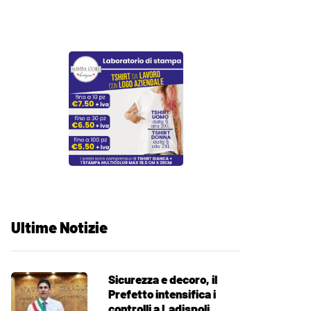
Ultime Notizie
Sicurezza e decoro, il
Prefetto intensifica i
controlli a Ladispoli