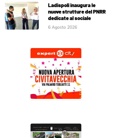
Ladispoli inaugura le
nuove strutture del PNRR
dedicate al sociale
6 Agosto 2026