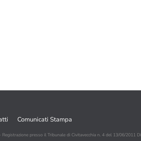
tti
Comunicati Stampa
 - Registrazione presso il Tribunale di Civitavecchia n. 4 del 13/06/2011 D