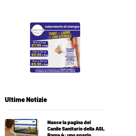
Ultime Notizie
Nasce la pagina del
Canile Sanitario della ASL
Roma 4: uno spazio