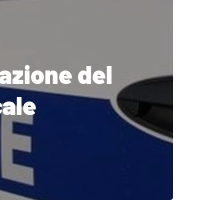
cazione del
cale