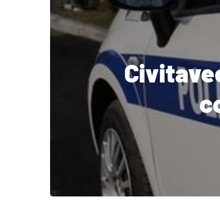
Civitave
c