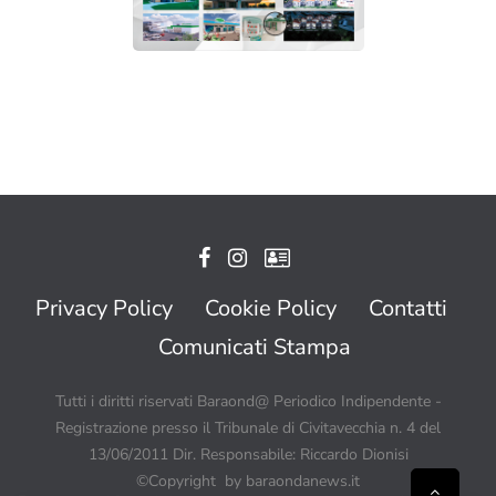
Privacy Policy
Cookie Policy
Contatti
Comunicati Stampa
Tutti i diritti riservati Baraond@ Periodico Indipendente -
Registrazione presso il Tribunale di Civitavecchia n. 4 del
13/06/2011 Dir. Responsabile: Riccardo Dionisi
©Copyright by baraondanews.it