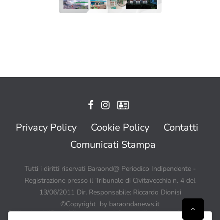
Privacy Policy
Cookie Policy
Contatti
Comunicati Stampa
Tutti i diritti riservati Baraond@ Periodico Indipendente -
Registrazione presso il Tribunale di Civitavecchia n. 4 del
13/06/2011 Dir. Responsabile: Riccardo Dionisi
©Copyright by baraondanews.it
Tutti i contenuti di BaraondaNews possono quindi essere utilizzati a patto di citare sempre
Baraondanews.it come fonte ed inserire un link o un collegamento visibile a