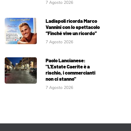
7 Agosto 2026
Ladispoli ricorda Marco
Vannini con lo spettacolo
“Finché vive un ricordo”
7 Agosto 2026
Paolo Lancianese:
"L'Estate Caerite è a
rischio, i commercianti
non ci stanno"
7 Agosto 2026