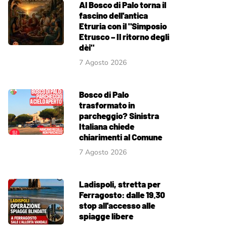
Al Bosco di Palo torna il
fascino dell'antica
Etruria con il "Simposio
Etrusco – Il ritorno degli
dèi"
7 Agosto 2026
Bosco di Palo
trasformato in
parcheggio? Sinistra
Italiana chiede
chiarimenti al Comune
7 Agosto 2026
Ladispoli, stretta per
Ferragosto: dalle 19.30
stop all'accesso alle
spiagge libere