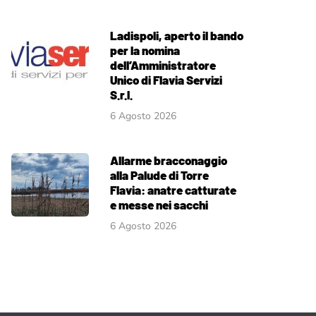
Ladispoli, aperto il bando
per la nomina
dell’Amministratore
Unico di Flavia Servizi
S.r.l.
6 Agosto 2026
Allarme bracconaggio
alla Palude di Torre
Flavia: anatre catturate
e messe nei sacchi
6 Agosto 2026