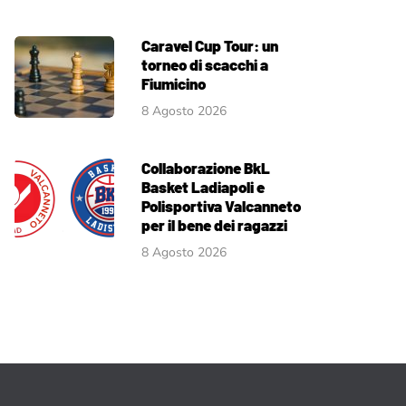
Caravel Cup Tour: un
torneo di scacchi a
Fiumicino
8 Agosto 2026
Collaborazione BkL
Basket Ladiapoli e
Polisportiva Valcanneto
per il bene dei ragazzi
8 Agosto 2026