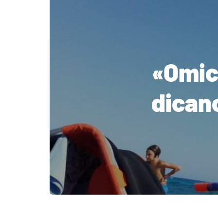
«Omici
dicano