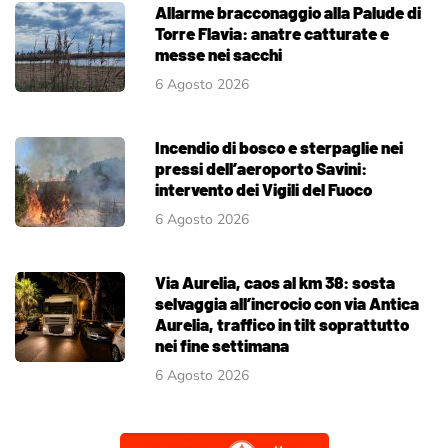
Allarme bracconaggio alla Palude di
Torre Flavia: anatre catturate e
messe nei sacchi
6 Agosto 2026
Incendio di bosco e sterpaglie nei
pressi dell’aeroporto Savini:
intervento dei Vigili del Fuoco
6 Agosto 2026
Via Aurelia, caos al km 38: sosta
selvaggia all’incrocio con via Antica
Aurelia, traffico in tilt soprattutto
nei fine settimana
6 Agosto 2026